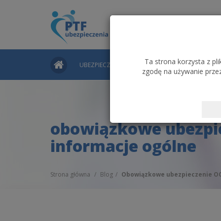
Ta strona korzysta z pl
UBEZPIECZENIA ZAWODOWE
WARUNKI UBE
zgodę na używanie przez
obowiązkowe ubezpiec
informacje ogólne
Strona główna
Blog
Obowiązkowe ubezpieczenie OC 