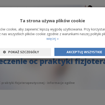
Ta strona używa plików cookie
ików cookie, aby zapewnić lepszą wygodę użytkowania. Przy korzystan
ZPIECZENIA
ZGŁOSZENIE SZKODY
O NAS
KONTAKT
BLOG
 nas wszystkich plików cookie zgodnie z warunkami naszej polityki p
więcej »
POKAŻ SZCZEGÓŁY
AKCEPTUJ WSZYSTKIE
zenie oc praktyki fizjoter
praktyki fizjoterapeutycznej - informacje ogólne