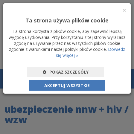
×
Ta strona używa plików cookie
Ta strona korzysta z plików cookie, aby zapewnić lepszą
Zadzwoń do nas
+48 56 669 32 78
wygodę użytkowania. Przy korzystaniu z tej strony wyrażasz
zgodę na używanie przez nas wszystkich plików cookie
zgodnie z warunkami naszej polityki plików cookie.
Dowiedz
się więcej »
POKAŻ SZCZEGÓŁY
przełąc
nawigac
AKCEPTUJ WSZYSTKIE
ubezpieczenie nnw + hiv /
wzw