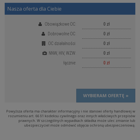
Nasza oferta dla Ciebie
Obowiązkowe OC:
0 zł
Dobrowolne OC:
0 zł
OC działalności:
0 zł
NNW, HIV, WZW:
0 zł
łącznie:
0 zł
WYBIERAM OFERTĘ »
Powyższa oferta ma charakter informacyjny i nie stanowi oferty handlowej w
rozumieniu art. 66 §1 kodeksu cywilnego oraz innych właściwych przepisów
prawnych. W szczególnych wypadkach składka może ulec zmianie lub
ubezpieczyciel może odmówić objęcia ochroną ubezpieczeniową.